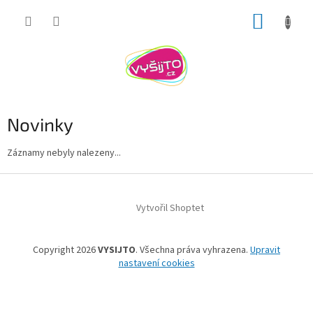
Přejít
NÁKUP
na
obsah
KOŠÍK
Novinky
Záznamy nebyly nalezeny...
Z
á
Vytvořil Shoptet
p
a
t
Copyright 2026
VYSIJTO
. Všechna práva vyhrazena.
Upravit
í
nastavení cookies