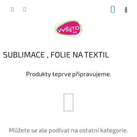
Přejít
NÁKUP
na
obsah
KOŠÍK
SUBLIMACE , FOLIE NA TEXTIL
Produkty teprve připravujeme.
Můžete se ale podívat na ostatní kategorie.