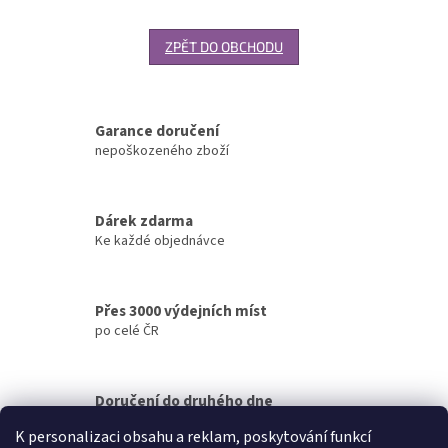
ZPĚT DO OBCHODU
Garance doručení
nepoškozeného zboží
Dárek zdarma
Ke každé objednávce
Přes 3000 výdejních míst
po celé ČR
Doručení do druhého dne
na jakékoliv místo
K personalizaci obsahu a reklam, poskytování funkcí